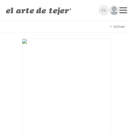
CL
< Volver