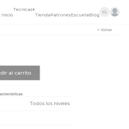
Tecnicas
▾
CL
Inicio
Tienda
Patrones
Escuela
Blog
< Volver
dir al carrito
acterísticas
Todos los niveles