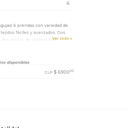
6
agujas! 6 prendas con variedad de
 tejidos fáciles y avanzados. Dos
Ver todo v
 dos estilos de chaleco bien
acos, ¡lindísimos!
os disponibles
00
$
6900
CLP