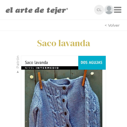
CL
< Volver
Saco lavanda
Patrón
▼