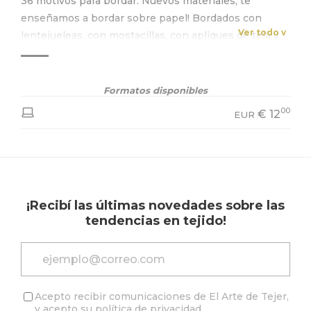
36 motivos para bordar. Nuevos materiales, te
enseñamos a bordar sobre papel! Bordados con
Ver todo v
lentejueleas, con mostacillas, con apliques de tela y
con pintura. También vas a encontrar autitos, cosas
de mar, flores, pájaros y corazones. Algunos clásicos y
otros muy modernos!
Formatos disponibles
00
€
12
EUR
¡Recibí las últimas novedades sobre las
tendencias en tejido!
Acepto recibir comunicaciones de El Arte de Tejer,
y acepto su
política de privacidad
.