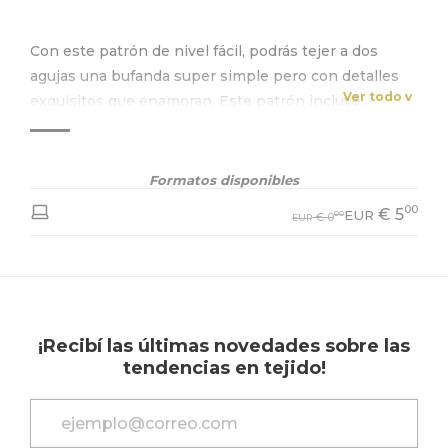
Con este patrón de nivel fácil, podrás tejer a dos
agujas una bufanda super simple pero con detalles
Ver todo v
exquisitos que enamoran. Este patrón incluye: -
Explicación simple y clara, vuelta por vuelta. - Ayuda
de diagramas para el bordado. - Ilustraciones de
moldería de la prenda. - Fotos de la prenda.
Formatos disponibles
00
€
5
EUR
00
€
0
EUR
¡Recibí las últimas novedades sobre las
tendencias en tejido!