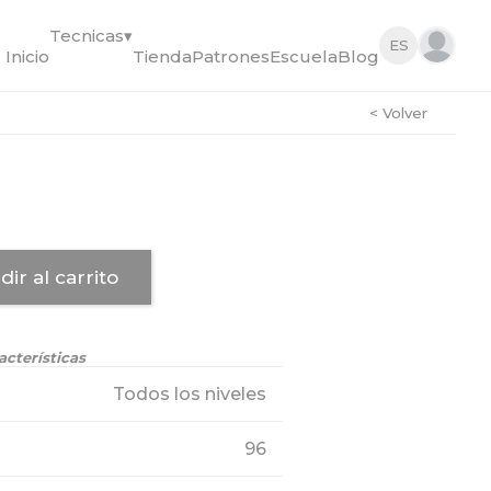
Tecnicas
▾
ES
Inicio
Tienda
Patrones
Escuela
Blog
< Volver
dir al carrito
acterísticas
Todos los niveles
96