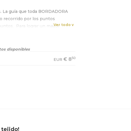
s. La guía que toda BORDADORA
 recorrido por los puntos
Ver todo v
untos. ⁠ Para lograr un mayor
n tus bordados.⁠ ⁠
os disponibles
50
€
8
EUR
tejido!