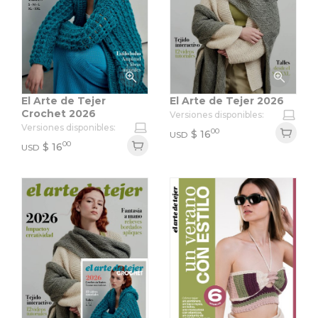
El Arte de Tejer
El Arte de Tejer 2026
Crochet 2026
Versiones disponibles:
Versiones disponibles:
00
$
16
USD
00
$
16
USD