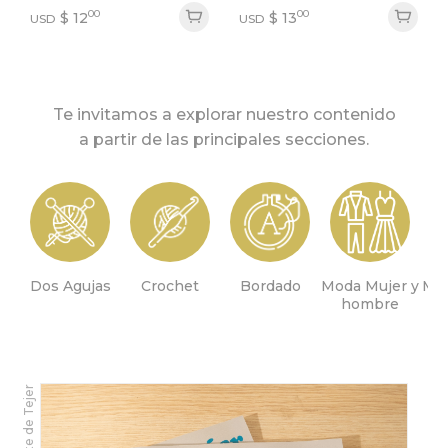
00
00
$
12
$
13
USD
USD
Te invitamos a explorar nuestro contenido
a partir de las principales secciones.
Dos Agujas
Crochet
Bordado
Moda Mujer y
Mod
hombre