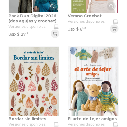
Pack Duo Digital 2026
Verano Crochet
(dos agujas y crochet)
Versiones disponibles:
Versiones disponibles:
50
$
8
USD
00
$
27
USD
Bordar sin límites
El arte de tejer amigos
Versiones disponibles:
Versiones disponibles: