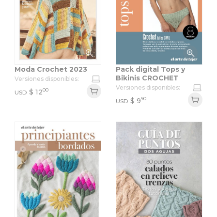
Moda Crochet 2023
Pack digital Tops y
Bikinis CROCHET
Versiones disponibles:
Versiones disponibles:
00
$
12
USD
90
$
9
USD