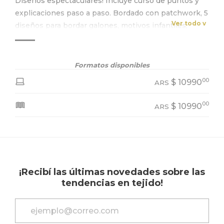
Diseños espectaculares! Incluye curso de puntos y
explicaciones paso a paso. Bordado con patchwork, 5
Ver todo v
diseños para bordar galones, motivos infantiles,
flores con lana, mix de hilo y pintura, hierbas,
flamenco, ardilla, tres motivos para aplicar, mandalas
flores y bordados sobre pañolenci.
Formatos disponibles
00
$
10990
ARS
00
$
10990
ARS
¡Recibí las últimas novedades sobre las
tendencias en tejido!