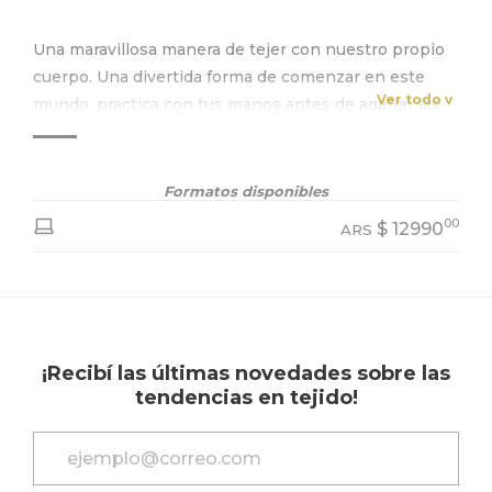
Una maravillosa manera de tejer con nuestro propio
cuerpo. Una divertida forma de comenzar en este
Ver todo v
mundo, practica con tus manos antes de agarrar las
agujas.
Formatos disponibles
00
$
12990
ARS
¡Recibí las últimas novedades sobre las
tendencias en tejido!