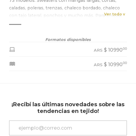
73 modelos. Sweaters con mangas largas, cortas,
caladas, poleras, trenzas, chaleco bordado, chaleco
Ver todo v
con tajo lateral, ponchos y mucho más. Para Chicos,
moda divertida! Chaleco con capucha, sweater con
puntos irlandeses, pompones y mini voladitos. Para
Bebés, tapaditos, manta, batita, bombachudo... Y para
Formatos disponibles
la casa banderines, felpudo, manta y almohadón.
00
$
10990
ARS
00
$
10990
ARS
¡Recibí las últimas novedades sobre las
tendencias en tejido!