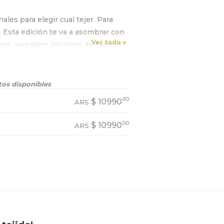
ales para elegir cual tejer. Para
s. Esta edición te va a asombrar con
Ver todo v
hos, sweaters, técnicas de cambio
 tapado, modelos bien modernos
cillas, medias, mantas, patrones
 más.
os disponibles
00
$
10990
ARS
00
$
10990
ARS