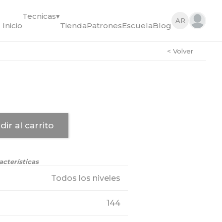
Tecnicas
▾
AR
Inicio
Tienda
Patrones
Escuela
Blog
< Volver
dir al carrito
acterísticas
Todos los niveles
144