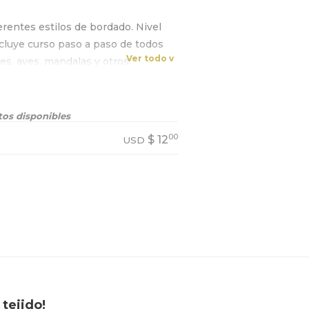
erentes estilos de bordado. Nivel
ncluye curso paso a paso de todos
Ver todo v
res, aves, mandalas y otros
os disponibles
00
$
12
USD
tejido!