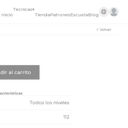
Tecnicas
▾
Inicio
Tienda
Patrones
Escuela
Blog
< Volver
dir al carrito
acterísticas
Todos los niveles
112