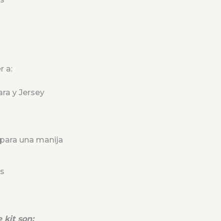
r a:
ara y Jersey
para una manija
s
 kit son: