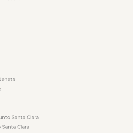
deneta
o
unto Santa Clara
o Santa Clara