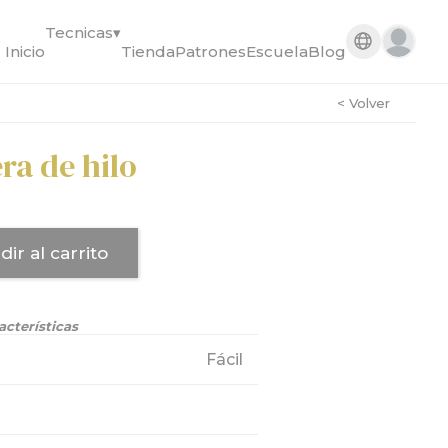
Tecnicas
▾
Inicio
Tienda
Patrones
Escuela
Blog
< Volver
ra de hilo
dir al carrito
acterísticas
Fácil