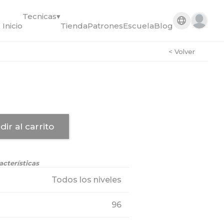
Tecnicas
▾
Inicio
Tienda
Patrones
Escuela
Blog
< Volver
dir al carrito
acterísticas
Todos los niveles
96