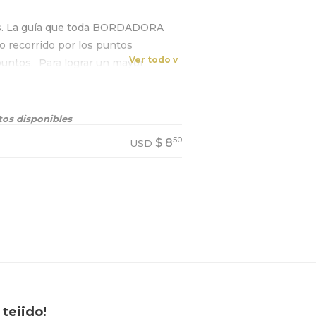
s. La guía que toda BORDADORA
 recorrido por los puntos
Ver todo v
untos. ⁠ Para lograr un mayor
n tus bordados.⁠ ⁠
os disponibles
50
$
8
USD
tejido!