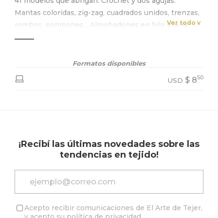
41 modelos que abrigan. Crochet y dos agujas.
Mantas coloridas, zig-zag, cuadrados unidos, trenzas,
Ver todo v
rombos, pompones... Almohadones en hilo y lana,
con flores, y geométricos.
Formatos disponibles
50
$
8
USD
¡Recibí las últimas novedades sobre las
tendencias en tejido!
Acepto recibir comunicaciones de El Arte de Tejer,
y acepto su
política de privacidad
.