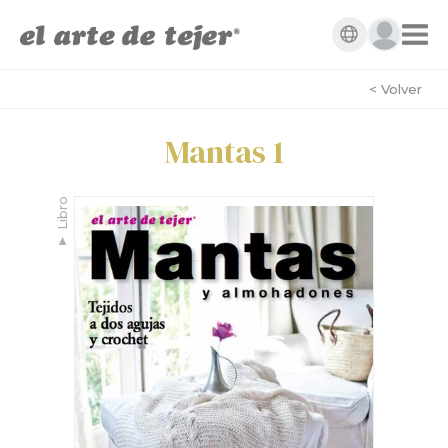
< Volver
Mantas 1
Libro
▼