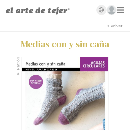
< Volver
Medias con y sin caña
Patrón
▼