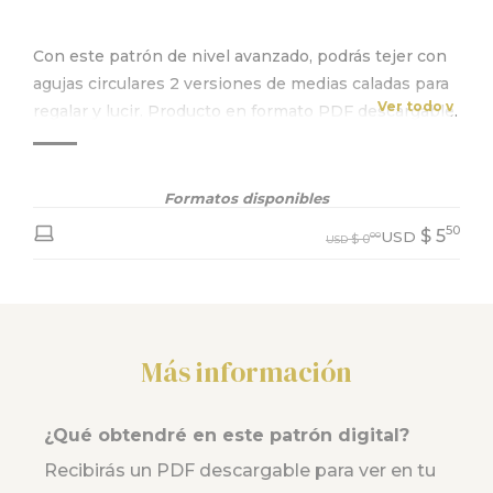
Con este patrón de nivel avanzado, podrás tejer con
agujas circulares 2 versiones de medias caladas para
Ver todo v
regalar y lucir. Producto en formato PDF descargable.
Incluye video tutorial. Consulta más información
abajo.
Formatos disponibles
50
$
5
USD
00
$
0
USD
Más información
¿Qué obtendré en este patrón digital?
Recibirás un PDF descargable para ver en tu