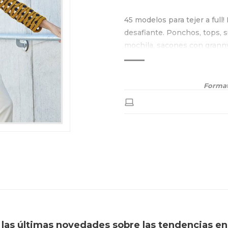
45 modelos para tejer a full! 
desafiante. Ponchos, tops, s
mochila, sacones con granny
Patrones para principiantes
Format
í las últimas novedades sobre las tendencias en 