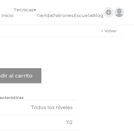
Tecnicas
▾
Inicio
Tienda
Patrones
Escuela
Blog
< Volver
dir al carrito
acterísticas
Todos los niveles
112