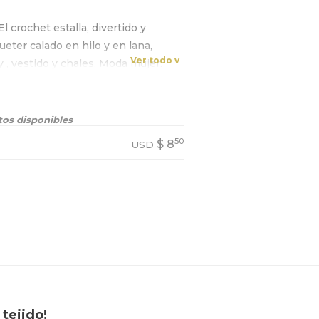
El crochet estalla, divertido y
ueter calado en hilo y en lana,
Ver todo v
 , vestido y chales. Moda mujer.
 y avanzados.
os disponibles
50
$
8
USD
tejido!